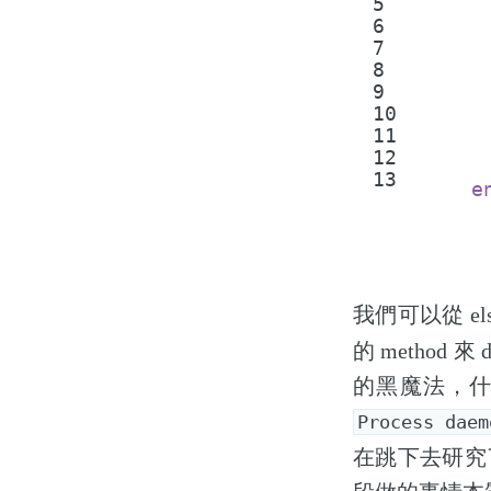
5
6
7
8
9
10
11
12
13
e
我們可以從 el
的 method
的黑魔法，
Process daem
在跳下去研究了