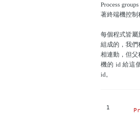
Process g
著終端機控制程式
每個程式皆屬
組成的，我們
相連動，但父
機的 id 
id。
1
P