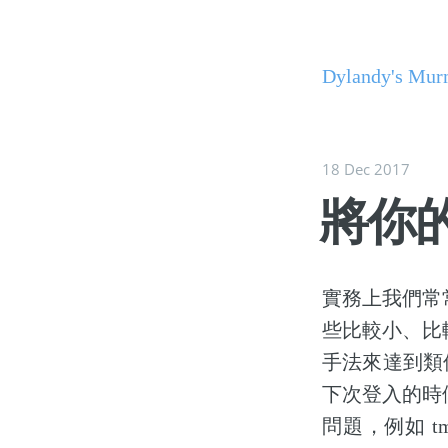
Dylandy's Mur
18 Dec 2017
將你的
實務上我們常常
些比較小、比
手法來達到類似
下次登入的時
問題，例如 tm