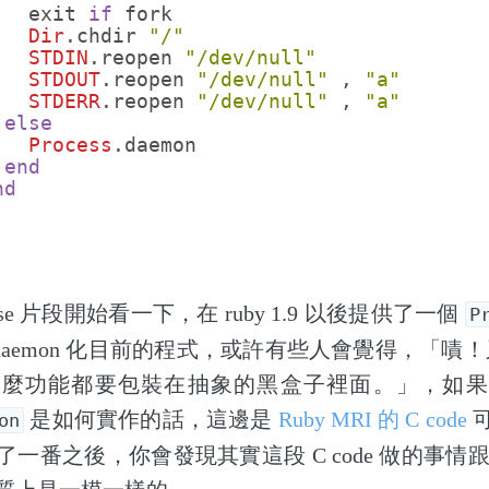
exit
if
fork
Dir
.
chdir
"/"
STDIN
.
reopen
"/dev/null"
STDOUT
.
reopen
"/dev/null"
,
"a"
STDERR
.
reopen
"/dev/null"
,
"a"
else
Process
.
daemon
end
nd
se 片段開始看一下，在 ruby 1.9 以後提供了一個
P
 來 daemon 化目前的程式，或許有些人會覺得，「嘖！
什麼功能都要包裝在抽象的黑盒子裡面。」，如果
是如何實作的話，這邊是
Ruby MRI 的 C code
on
一番之後，你會發現其實這段 C code 做的事情跟上