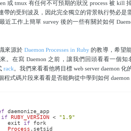
creen 或 tmux 有任何不可預期的狀況 process 被 ki
連帶的受到波及，因此完全獨立的背景執行勢必是
近工作上簡單 survey 後的一些有關於如何 Daem
識來源於
Daemon Processes in Ruby
的教導，希望
。在寫 Daemon 之前，讓我們回頭看看一個知名的 d
程式
rack
。我們來看看他將目標 web server daemon
程式碼片段來看看是否能夠從中學到如何 daemon
ef
daemonize_app
if
RUBY_VERSION
<
"1.9"
exit
if
fork
Process
.
setsid