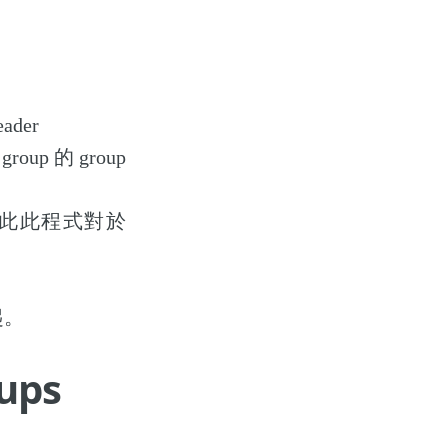
der
oup 的 group
 ，因此此程式對於
起。
ups